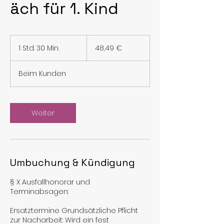
äch für 1. Kind
48,49
Euro
1 Std. 30 Min.
1
48,49 €
S
t
Beim Kunden
d
3
0
M
Weiter
i
n
.
Umbuchung & Kündigung
§ X Ausfallhonorar und
Terminabsagen:
Ersatztermine Grundsätzliche Pflicht
zur Nacharbeit: Wird ein fest