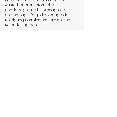
des vereinbarten Honorars) als
Ausfallhonorar sofort fällig.
Sonderregelung bei Absage am
selben Tag: Erfolgt die Absage des
Reinigungstermins erst am selben
Kalendertag des
Kontaktangaben
+4915566141962
laurashomeservice15@gmail.com
Seckenheim, Mannheim, Deutschland
Laura's Home Service