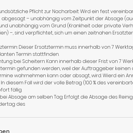
ndsätzliche Pflicht zur Nacharbeit: Wird ein fest vereinba
n abgesagt – unabhängig vom Zeitpunkt der Absage (auc
und unabhängig vom Grund (Krankheit oder private Verh
en) –, sind verpflichtet, sich um einen zeitnahen Ersatzt
satztermin: Dieser Ersatztermin muss innerhalb von 7 Wer
anten Termin stattfinden.
tung bei Scheitern: Kann innerhalb dieser Frist von 7 We
termin gefunden werden, weil der Auftraggeber keinen 
mine wahrnehmen kann oder absagt, wird. Wierd ein 
In diesem Fall wird der volle Betrag (100 % des vereinbar
ort fällig.
ei Absage am selben Tag: Erfolgt die Absage des Reinig
dertag des
ben