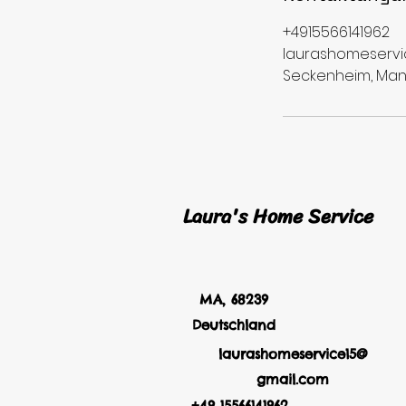
+4915566141962
laurashomeserv
Seckenheim, Man
Laura's Home Service
MA, 68239
Deutschland
laurashomeservice15@
gmail.com
+49 15566141962