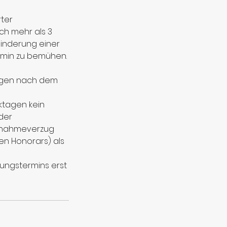
rter
h mehr als 3
inderung einer
ermin zu bemühen.
ktagen nach dem
rktagen kein
der
Annahmeverzug
ten Honorars) als
ungstermins erst