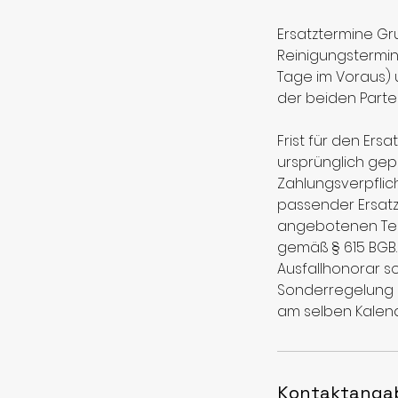
Ersatztermine Gru
Reinigungstermi
Tage im Voraus) 
der beiden Partei
Frist für den Er
ursprünglich gepl
Zahlungsverpflich
passender Ersatz
angebotenen Ter
gemäß § 615 BGB. 
Ausfallhonorar sof
Sonderregelung b
am selben Kalen
Kontaktanga