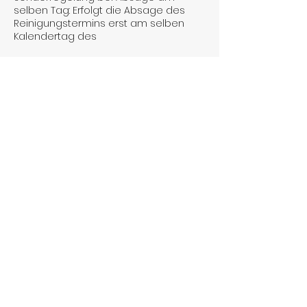
selben Tag: Erfolgt die Absage des
Reinigungstermins erst am selben
Kalendertag des
Kontaktangaben
+4915566141962
laurashomeservice15@gmail.com
Seckenheim, Mannheim, Deutschland
Laura's Home Service
laurashomeservice15@