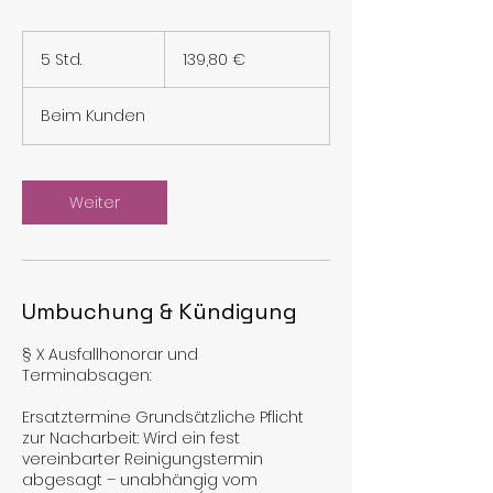
139,80
Euro
5 Std.
5
139,80 €
S
t
Beim Kunden
d
.
Weiter
Umbuchung & Kündigung
§ X Ausfallhonorar und
Terminabsagen:
Ersatztermine Grundsätzliche Pflicht
zur Nacharbeit: Wird ein fest
vereinbarter Reinigungstermin
abgesagt – unabhängig vom