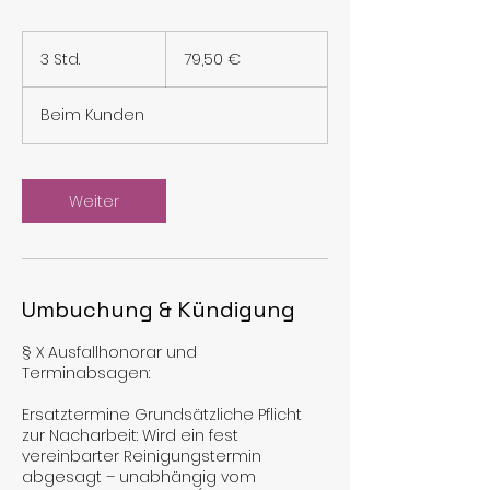
79,50
Euro
3 Std.
3
79,50 €
S
t
Beim Kunden
d
.
Weiter
Umbuchung & Kündigung
§ X Ausfallhonorar und
Terminabsagen:
Ersatztermine Grundsätzliche Pflicht
zur Nacharbeit: Wird ein fest
vereinbarter Reinigungstermin
abgesagt – unabhängig vom