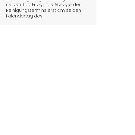
selben Tag: Erfolgt die Absage des
Reinigungstermins erst am selben
Kalendertag des
Kontaktangaben
+4915566141962
laurashomeservice15@gmail.com
Seckenheim, Mannheim, Deutschland
Laura's Home Service
laurashomeservice15@