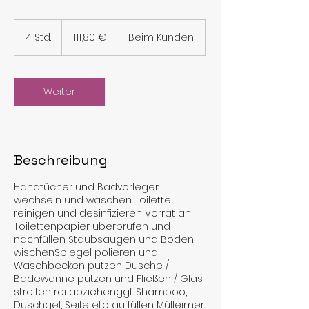
111,80
Euro
4 Std.
4
111,80 €
Beim Kunden
S
t
d
.
Weiter
Beschreibung
Handtücher und Badvorleger
wechseln und waschen Toilette
reinigen und desinfizieren Vorrat an
Toilettenpapier überprüfen und
nachfüllen Staubsaugen und Boden
wischenSpiegel polieren und
Waschbecken putzen Dusche /
Badewanne putzen und Fließen / Glas
streifenfrei abziehenggf. Shampoo,
Duschgel, Seife etc. auffüllen Mülleimer