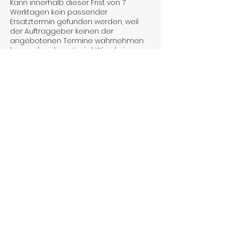
Kann innerhalb dieser Frist von 7
Werktagen kein passender
Ersatztermin gefunden werden, weil
der Auftraggeber keinen der
angebotenen Termine wahrnehmen
kann oder absagt, wird. Wierd ein
Annahmeverzug gemäß § 615 BGB. In
diesem Fall wird der volle Betrag (100 %
des vereinbarten Honorars) als
Ausfallhonorar sofort fällig.
Sonderregelung bei Absage am
selben Tag: Erfolgt die Absage des
Reinigungstermins erst am selben
Kalendertag des
Kontaktangaben
+4915566141962
laurashomeservice15@gmail.com
Seckenheim, Mannheim, Deutschland