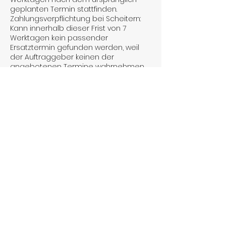
geplanten Termin stattfinden.
Zahlungsverpflichtung bei Scheitern:
Kann innerhalb dieser Frist von 7
Werktagen kein passender
Ersatztermin gefunden werden, weil
der Auftraggeber keinen der
angebotenen Termine wahrnehmen
kann oder absagt, wird. Wierd ein
Annahmeverzug gemäß § 615 BGB. In
diesem Fall wird der volle Betrag (100 %
des vereinbarten Honorars) als
Ausfallhonorar sofort fällig.
Sonderregelung bei Absage am
selben Tag: Erfolgt die Absage des
Reinigungstermins erst am selben
Kalendertag des
Kontaktangaben
+4915566141962