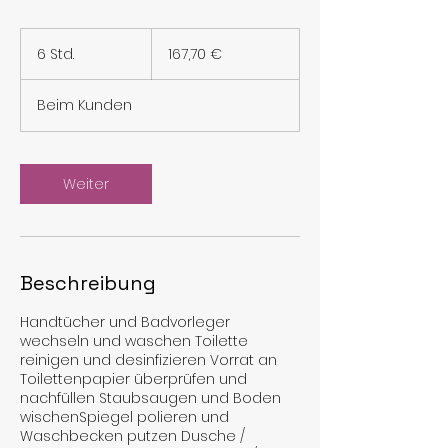
167,70
Euro
6 Std.
6
167,70 €
S
t
Beim Kunden
d
.
Weiter
Beschreibung
Handtücher und Badvorleger
wechseln und waschen Toilette
reinigen und desinfizieren Vorrat an
Toilettenpapier überprüfen und
nachfüllen Staubsaugen und Boden
wischenSpiegel polieren und
Waschbecken putzen Dusche /